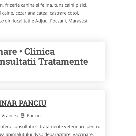
 frizerie canina si felina, tuns caini pisici,
 caine, cezariana catea, castrare cotoi,
ea
din localitatile Adjud, Focsani, Marasesti,
nare • Clinica
onsultatii Tratamente
INAR PANCIU
t Vrancea
Panciu
ofera consultatii si tratamente veterinare pentru
ea animalutului dvs.: deparazitare, vaccinare,