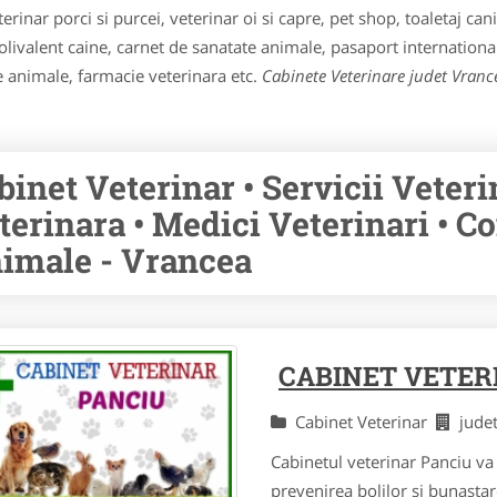
rinar porci si purcei, veterinar oi si capre, pet shop, toaletaj canin,
olivalent caine, carnet de sanatate animale, pasaport international
e animale, farmacie veterinara etc.
Cabinete Veterinare judet Vranc
binet Veterinar • Servicii Veteri
terinara • Medici Veterinari • C
imale - Vrancea
CABINET VETER
Cabinet Veterinar
jude
Cabinetul veterinar Panciu va 
prevenirea bolilor si bunastar