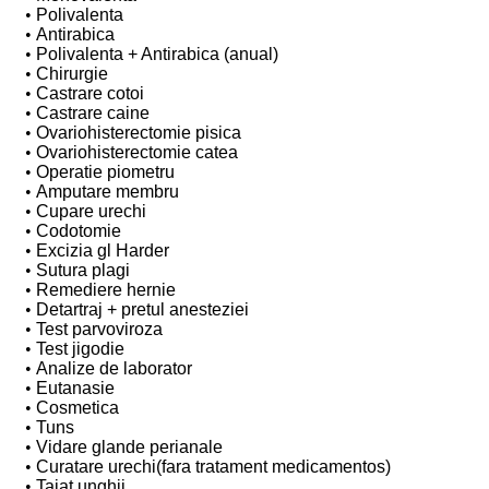
Polivalenta
Antirabica
Polivalenta + Antirabica (anual)
Chirurgie
Castrare cotoi
Castrare caine
Ovariohisterectomie pisica
Ovariohisterectomie catea
Operatie piometru
Amputare membru
Cupare urechi
Codotomie
Excizia gl Harder
Sutura plagi
Remediere hernie
Detartraj + pretul anesteziei
Test parvoviroza
Test jigodie
Analize de laborator
Eutanasie
Cosmetica
Tuns
Vidare glande perianale
Curatare urechi(fara tratament medicamentos)
Taiat unghii