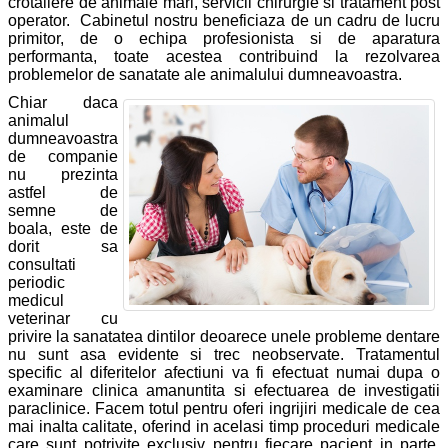
crotaliere de animale mari, servicii chirurgie si tratament post
operator. Cabinetul nostru beneficiaza de un cadru de lucru
primitor, de o echipa profesionista si de aparatura
performanta, toate acestea contribuind la rezolvarea
problemelor de sanatate ale animalului dumneavoastra.
Chiar daca
animalul
dumneavoastra
de companie
nu prezinta
astfel de
semne de
boala, este de
dorit sa
consultati
periodic
medicul
veterinar cu
privire la sanatatea dintilor deoarece unele probleme dentare
nu sunt asa evidente si trec neobservate. Tratamentul
specific al diferitelor afectiuni va fi efectuat numai dupa o
examinare clinica amanuntita si efectuarea de investigatii
paraclinice. Facem totul pentru oferi ingrijiri medicale de cea
mai inalta calitate, oferind in acelasi timp proceduri medicale
care sunt potrivite exclusiv pentru fiecare pacient in parte.