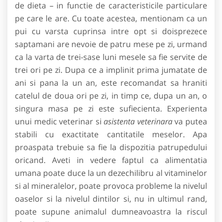
de dieta – in functie de caracteristicile particulare
pe care le are. Cu toate acestea, mentionam ca un
pui cu varsta cuprinsa intre opt si doisprezece
saptamani are nevoie de patru mese pe zi, urmand
ca la varta de trei-sase luni mesele sa fie servite de
trei ori pe zi. Dupa ce a implinit prima jumatate de
ani si pana la un an, este recomandat sa hraniti
catelul de doua ori pe zi, in timp ce, dupa un an, o
singura masa pe zi este sufiecienta. Experienta
unui medic veterinar si
asistenta veterinara
va putea
stabili cu exactitate cantitatile meselor. Apa
proaspata trebuie sa fie la dispozitia patrupedului
oricand. Aveti in vedere faptul ca alimentatia
umana poate duce la un dezechilibru al vitaminelor
si al mineralelor, poate provoca probleme la nivelul
oaselor si la nivelul dintilor si, nu in ultimul rand,
poate supune animalul dumneavoastra la riscul