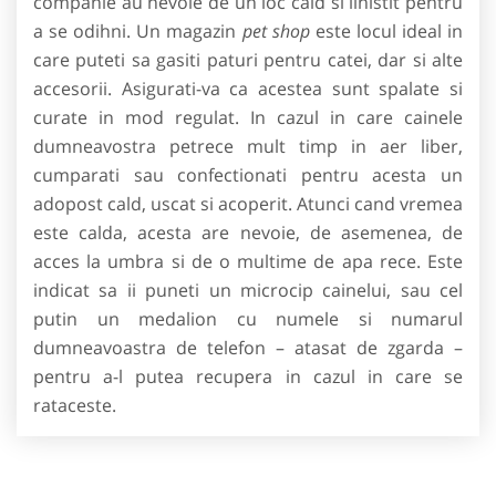
companie au nevoie de un loc cald si linistit pentru
a se odihni. Un magazin
pet shop
este locul ideal in
care puteti sa gasiti paturi pentru catei, dar si alte
accesorii. Asigurati-va ca acestea sunt spalate si
curate in mod regulat. In cazul in care cainele
dumneavostra petrece mult timp in aer liber,
cumparati sau confectionati pentru acesta un
adopost cald, uscat si acoperit. Atunci cand vremea
este calda, acesta are nevoie, de asemenea, de
acces la umbra si de o multime de apa rece. Este
indicat sa ii puneti un microcip cainelui, sau cel
putin un medalion cu numele si numarul
dumneavoastra de telefon – atasat de zgarda –
pentru a-l putea recupera in cazul in care se
rataceste.