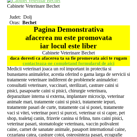
Cabinete Veterinare Bechet
Judet:
Dolj
Oras:
Bechet
Pagina Demonstrativa
afacerea nu este promovata
iar locul este liber
Cabinete Veterinare Bechet
daca doresti ca afacerea ta sa fie promovata aici te rugam
contacteaza-ne completand formularul de aici
Medicii veterinari joaca un rol important in protectia si
bunastarea animalelor, acestia oferind o gama larga de servicii si
tratamente veterinare indiferent de problemele animalelor:
consultatii veterinare, vaccinari, sterilizari, castrare caini si
pisici, pasapoarte caini si pisici, chirurgie veterinara,
deparazitare interna si externa, implantare microcip, veterinar
animale mari, tratamente caini si pisici, tratamente iepuri,
tratamente pasari de curte, tratamente cai si ponei, tratamente
vaci si vitei, veterinar porci si purcei, veterinar oi si capre, pet
shop, toaletaj canin, frizerie canina si felina, tuns caini pisici,
veterinar pasari, stomatologie veterinara, vaccin polivalent
caine, carnet de sanatate animale, pasaport international caine,
cezariana catea, castrare cotoi, osteosinteza pasari, ecografie