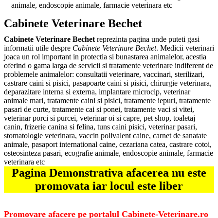
animale, endoscopie animale, farmacie veterinara etc
Cabinete Veterinare Bechet
Cabinete Veterinare Bechet
reprezinta pagina unde puteti gasi
informatii utile despre
Cabinete Veterinare Bechet
. Medicii veterinari
joaca un rol important in protectia si bunastarea animalelor, acestia
oferind o gama larga de servicii si tratamente veterinare indiferent de
problemele animalelor: consultatii veterinare, vaccinari, sterilizari,
castrare caini si pisici, pasapoarte caini si pisici, chirurgie veterinara,
deparazitare interna si externa, implantare microcip, veterinar
animale mari, tratamente caini si pisici, tratamente iepuri, tratamente
pasari de curte, tratamente cai si ponei, tratamente vaci si vitei,
veterinar porci si purcei, veterinar oi si capre, pet shop, toaletaj
canin, frizerie canina si felina, tuns caini pisici, veterinar pasari,
stomatologie veterinara, vaccin polivalent caine, carnet de sanatate
animale, pasaport international caine, cezariana catea, castrare cotoi,
osteosinteza pasari, ecografie animale, endoscopie animale, farmacie
veterinara etc
Pagina Demonstrativa afacerea nu este
promovata iar locul este liber
Promovare afacere pe portalul Cabinete-Veterinare.ro