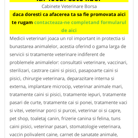
Cabinete Veterinare Borsa
daca doresti ca afacerea ta sa fie promovata aici
te rugam
contacteaza-ne completand formularul
de aici
Medicii veterinari joaca un rol important in protectia si
bunastarea animalelor, acestia oferind o gama larga de
servicii si tratamente veterinare indiferent de
problemele animalelor: consultatii veterinare, vaccinari,
sterilizari, castrare caini si pisici, pasapoarte caini si
pisici, chirurgie veterinara, deparazitare interna si
externa, implantare microcip, veterinar animale mari,
tratamente caini si pisici, tratamente iepuri, tratamente
pasari de curte, tratamente cai si ponei, tratamente vaci
si vitei, veterinar porci si purcei, veterinar oi si capre,
pet shop, toaletaj canin, frizerie canina si felina, tuns
caini pisici, veterinar pasari, stomatologie veterinara,
vaccin polivalent caine, carnet de sanatate animale,