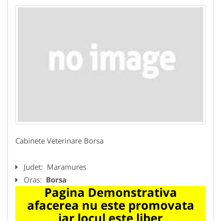
Cabinete Veterinare Borsa
Judet:
Maramures
Oras:
Borsa
Pagina Demonstrativa
afacerea nu este promovata
iar locul este liber