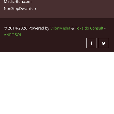
Medic-Bun.com
NonStopDeschis.ro
© 2014-2026 Powered by
VilonMedia
&
Tokaido Consult
-
ANPC
SOL