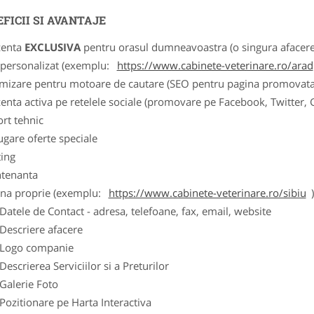
FICII SI AVANTAJE
zenta
EXCLUSIVA
pentru orasul dumneavoastra (o singura afacere p
k personalizat (exemplu:
https://www.cabinete-veterinare.ro/arad
imizare pentru motoare de cautare (SEO pentru pagina promovata
zenta activa pe retelele sociale (promovare pe Facebook, Twitter,
ort tehnic
ugare oferte speciale
ting
tenanta
ina proprie (exemplu:
https://www.cabinete-veterinare.ro/sibiu
ele de Contact - adresa, telefoane, fax, email, website
scriere afacere
go companie
crierea Serviciilor si a Preturilor
lerie Foto
itionare pe Harta Interactiva