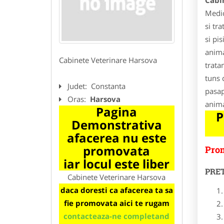
Cabi
Medic
si tr
si pi
anima
Cabinete Veterinare Harsova
tratam
tuns 
Judet:
Constanta
pasap
Oras:
Harsova
anima
Pagina
P
Demonstrativa
afacerea nu este
promovata
Prom
iar locul este liber
PRE
Cabinete Veterinare Harsova
daca doresti ca afacerea ta sa
fie promovata aici te rugam
contacteaza-ne completand