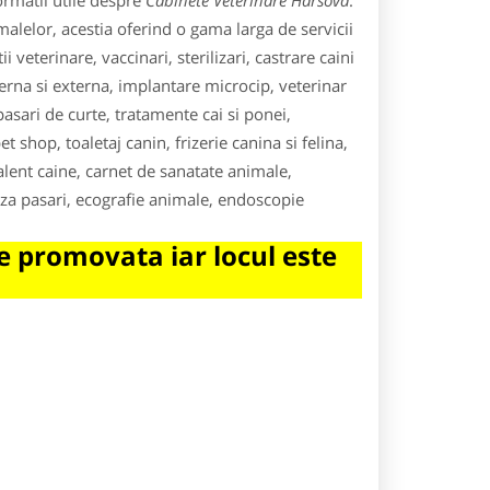
ormatii utile despre
Cabinete Veterinare Harsova
.
malelor, acestia oferind o gama larga de servicii
veterinare, vaccinari, sterilizari, castrare caini
nterna si externa, implantare microcip, veterinar
asari de curte, tratamente cai si ponei,
et shop, toaletaj canin, frizerie canina si felina,
valent caine, carnet de sanatate animale,
teza pasari, ecografie animale, endoscopie
 promovata iar locul este