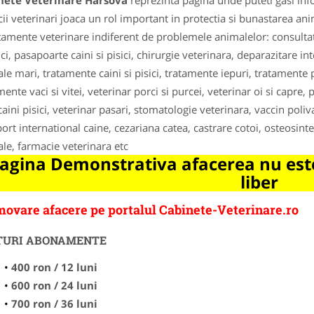
nete Veterinare Harsova
reprezinta pagina unde puteti gasi inf
ii veterinari joaca un rol important in protectia si bunastarea ani
atamente veterinare indiferent de problemele animalelor: consultatii 
sici, pasapoarte caini si pisici, chirurgie veterinara, deparazitare i
le mari, tratamente caini si pisici, tratamente iepuri, tratamente p
ente vaci si vitei, veterinar porci si purcei, veterinar oi si capre, p
caini pisici, veterinar pasari, stomatologie veterinara, vaccin poli
ort international caine, cezariana catea, castrare cotoi, osteosin
le, farmacie veterinara etc
agina Demonstrativa afacerea nu este
liber
ovare afacere pe portalul Cabinete-Veterinare.ro
TURI ABONAMENTE
400 ron / 12 luni
600 ron / 24 luni
700 ron / 36 luni