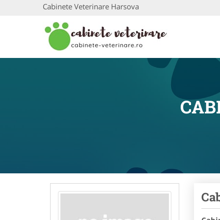
Cabinete Veterinare Harsova
CAB
Cab