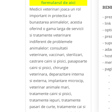
formularul de aici
BENE
Medicii veterinari joaca un rol
important in protectia si
- pre
bunastarea animalelor, acestia
- lin
oferind o gama larga de servicii
- opt
si tratamente veterinare
- pre
indiferent de problemele
- sup
animalelor: consultatii
- ada
veterinare, vaccinari, sterilizari,
- hos
castrare caini si pisici, pasapoarte
- men
caini si pisici, chirurgie
- pag
veterinara, deparazitare interna
- Dat
si externa, implantare microcip,
- De
veterinar animale mari,
- Lo
tratamente caini si pisici,
- Des
tratamente iepuri, tratamente
- Ga
pasari de curte, tratamente cai si
- Poz