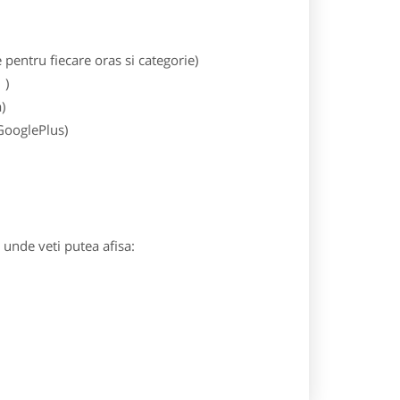
entru fiecare oras si categorie)
)
)
 GooglePlus)
) unde veti putea afisa: