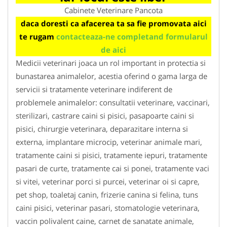
Cabinete Veterinare Pancota
daca doresti ca afacerea ta sa fie promovata aici
te rugam
contacteaza-ne completand formularul
de aici
Medicii veterinari joaca un rol important in protectia si
bunastarea animalelor, acestia oferind o gama larga de
servicii si tratamente veterinare indiferent de
problemele animalelor: consultatii veterinare, vaccinari,
sterilizari, castrare caini si pisici, pasapoarte caini si
pisici, chirurgie veterinara, deparazitare interna si
externa, implantare microcip, veterinar animale mari,
tratamente caini si pisici, tratamente iepuri, tratamente
pasari de curte, tratamente cai si ponei, tratamente vaci
si vitei, veterinar porci si purcei, veterinar oi si capre,
pet shop, toaletaj canin, frizerie canina si felina, tuns
caini pisici, veterinar pasari, stomatologie veterinara,
vaccin polivalent caine, carnet de sanatate animale,