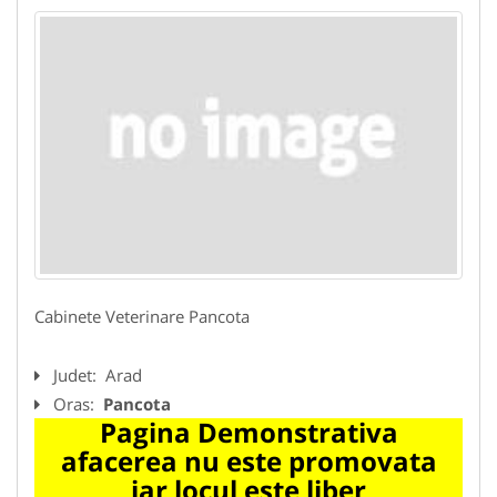
Cabinete Veterinare Pancota
Judet:
Arad
Oras:
Pancota
Pagina Demonstrativa
afacerea nu este promovata
iar locul este liber