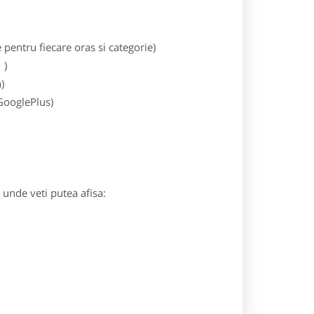
entru fiecare oras si categorie)
)
)
 GooglePlus)
) unde veti putea afisa: