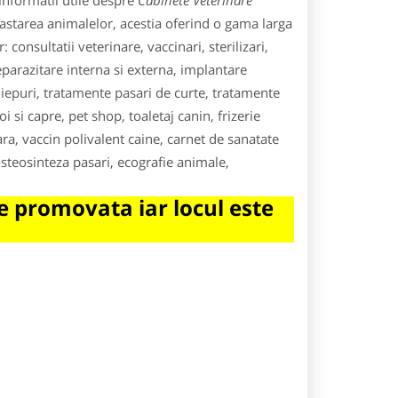
informatii utile despre
Cabinete Veterinare
unastarea animalelor, acestia oferind o gama larga
consultatii veterinare, vaccinari, sterilizari,
 deparazitare interna si externa, implantare
 iepuri, tratamente pasari de curte, tratamente
oi si capre, pet shop, toaletaj canin, frizerie
nara, vaccin polivalent caine, carnet de sanatate
osteosinteza pasari, ecografie animale,
 promovata iar locul este