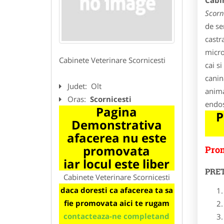
Cabi
Scorn
de se
castr
micro
Cabinete Veterinare Scornicesti
cai si
canin
Judet:
Olt
anima
Oras:
Scornicesti
endos
Pagina
P
Demonstrativa
afacerea nu este
promovata
Prom
iar locul este liber
PRE
Cabinete Veterinare Scornicesti
daca doresti ca afacerea ta sa
fie promovata aici te rugam
contacteaza-ne completand