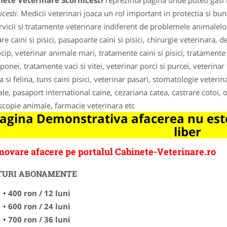
nete Veterinare Scornicesti
reprezinta pagina unde puteti gasi 
icesti
. Medicii veterinari joaca un rol important in protectia si b
rvicii si tratamente veterinare indiferent de problemele animalelor: 
are caini si pisici, pasapoarte caini si pisici, chirurgie veterinara,
cip, veterinar animale mari, tratamente caini si pisici, tratamente
 ponei, tratamente vaci si vitei, veterinar porci si purcei, veterinar 
a si felina, tuns caini pisici, veterinar pasari, stomatologie veteri
le, pasaport international caine, cezariana catea, castrare cotoi, 
copie animale, farmacie veterinara etc
agina Demonstrativa afacerea nu este
liber
ovare afacere pe portalul Cabinete-Veterinare.ro
TURI ABONAMENTE
400 ron / 12 luni
600 ron / 24 luni
700 ron / 36 luni