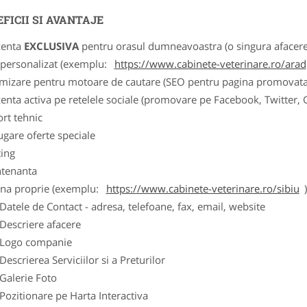
FICII SI AVANTAJE
zenta
EXCLUSIVA
pentru orasul dumneavoastra (o singura afacere p
k personalizat (exemplu:
https://www.cabinete-veterinare.ro/arad
imizare pentru motoare de cautare (SEO pentru pagina promovata
zenta activa pe retelele sociale (promovare pe Facebook, Twitter,
ort tehnic
ugare oferte speciale
ting
tenanta
ina proprie (exemplu:
https://www.cabinete-veterinare.ro/sibiu
ele de Contact - adresa, telefoane, fax, email, website
scriere afacere
go companie
crierea Serviciilor si a Preturilor
lerie Foto
itionare pe Harta Interactiva