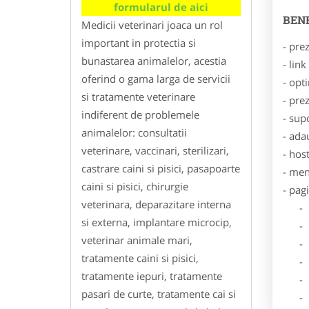
formularul de aici
BENE
Medicii veterinari joaca un rol
important in protectia si
- pre
bunastarea animalelor, acestia
- lin
oferind o gama larga de servicii
- opt
si tratamente veterinare
- pre
indiferent de problemele
- sup
animalelor: consultatii
- ada
veterinare, vaccinari, sterilizari,
- hos
castrare caini si pisici, pasapoarte
- men
caini si pisici, chirurgie
- pag
veterinara, deparazitare interna
- Dat
si externa, implantare microcip,
- De
veterinar animale mari,
- Lo
tratamente caini si pisici,
- Des
tratamente iepuri, tratamente
- Ga
pasari de curte, tratamente cai si
- Poz