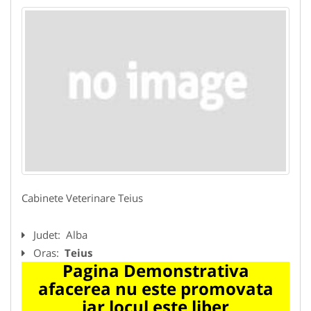
Cabinete Veterinare Teius
Judet:
Alba
Oras:
Teius
Pagina Demonstrativa
afacerea nu este promovata
iar locul este liber