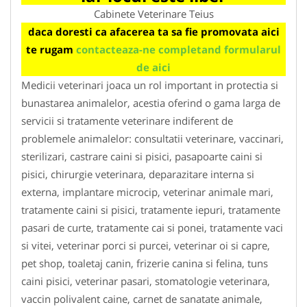
Cabinete Veterinare Teius
daca doresti ca afacerea ta sa fie promovata aici
te rugam
contacteaza-ne completand formularul
de aici
Medicii veterinari joaca un rol important in protectia si
bunastarea animalelor, acestia oferind o gama larga de
servicii si tratamente veterinare indiferent de
problemele animalelor: consultatii veterinare, vaccinari,
sterilizari, castrare caini si pisici, pasapoarte caini si
pisici, chirurgie veterinara, deparazitare interna si
externa, implantare microcip, veterinar animale mari,
tratamente caini si pisici, tratamente iepuri, tratamente
pasari de curte, tratamente cai si ponei, tratamente vaci
si vitei, veterinar porci si purcei, veterinar oi si capre,
pet shop, toaletaj canin, frizerie canina si felina, tuns
caini pisici, veterinar pasari, stomatologie veterinara,
vaccin polivalent caine, carnet de sanatate animale,